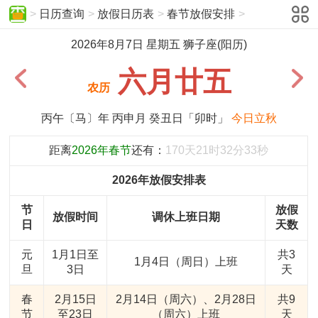
>
日历查询
>
放假日历表
>
春节放假安排
>
2026年8月7日 星期五 狮子座(阳历)
六月廿五
农历
丙午〔马〕年 丙申月 癸丑日「卯时」
今日立秋
距离
2026年春节
还有：
170天21时32分33秒
2026年放假安排表
节
放假
放假时间
调休上班日期
日
天数
元
1月1日至
共3
1月4日（周日）上班
旦
3日
天
春
2月15日
2月14日（周六）、2月28日
共9
节
至23日
（周六）上班
天