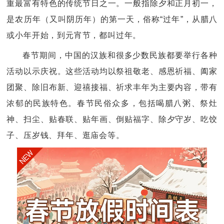
重最富有特色的传统节日之一。一般指除夕和正月初一，
是农历年（又叫阴历年）的第一天，俗称“过年”，从腊八
或小年开始，到元宵节，都叫过年。
春节期间，中国的汉族和很多少数民族都要举行各种
活动以示庆祝。这些活动均以祭祖敬老、感恩祈福、阖家
团聚、除旧布新、迎禧接福、祈求丰年为主要内容，带有
浓郁的民族特色。春节民俗众多，包括喝腊八粥、祭灶
神、扫尘、贴春联、贴年画、倒贴福字、除夕守岁、吃饺
子、压岁钱、拜年、逛庙会等。