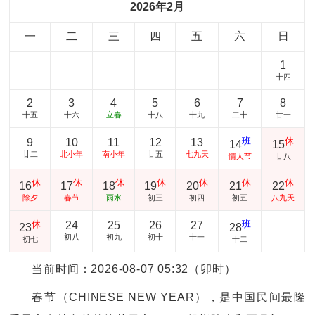
2026年2月
一
二
三
四
五
六
日
1
十四
2
3
4
5
6
7
8
十五
十六
立春
十八
十九
二十
廿一
班
休
9
10
11
12
13
14
15
廿二
北小年
南小年
廿五
七九天
情人节
廿八
休
休
休
休
休
休
休
16
17
18
19
20
21
22
除夕
春节
雨水
初三
初四
初五
八九天
休
班
24
25
26
27
23
28
初八
初九
初十
十一
初七
十二
当前时间：2026-08-07 05:32（卯时）
春节（CHINESE NEW YEAR），是中国民间最隆