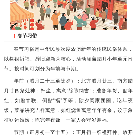
春节习俗
春节习俗是中华民族欢度农历新年的传统民俗体系，
以祭祖祈福、辞旧迎新为核心，活动涵盖腊月小年至元宵
节。按时间可划分为年前与节期。
年前（腊月二十三至除夕）：北方腊月廿三、南方腊
月廿四祭灶神；扫尘，寓意“除陈纳吉”；准备年货、贴年
红，如贴春联、倒贴“福”字等；除夕阖家团圆，吃年夜
饭，菜品讲究吉祥寓意，如红烧鱼寓意年年有余，饺子象
征财运滚滚；吃完年夜饭，一家人会守岁迎福。
节期（正月初一至十五）：正月初一祭祖拜神、放开