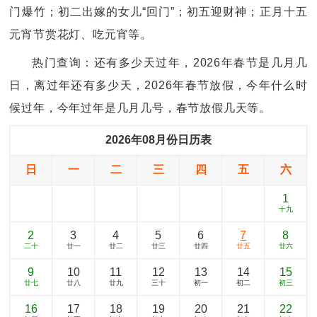
门爆竹；初二出嫁的女儿“回门”；初五迎财神；正月十五
元宵节赏花灯、吃元宵等。
热门查询：还有多少天过年，2026年春节是几月几
日，离过年还有多少天，2026年春节放假，今年什么时
候过年，今年过年是几月几号，春节放假几天等。
2026年08月份日历表
日
一
二
三
四
五
六
1
十九
2
3
4
5
6
7
8
二十
廿一
廿二
廿三
廿四
廿五
廿六
9
10
11
12
13
14
15
廿七
廿八
廿九
三十
初一
初二
初三
16
17
18
19
20
21
22