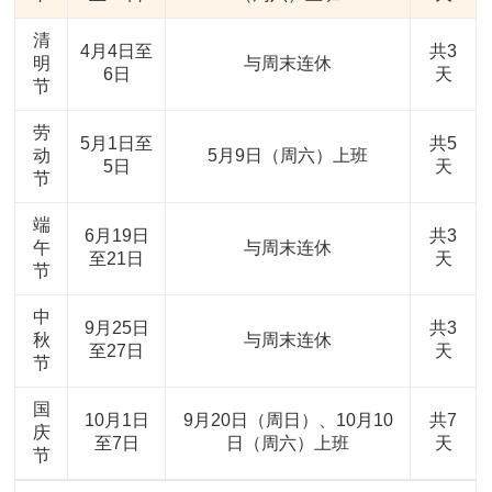
清
4月4日至
共3
明
与周末连休
6日
天
节
劳
5月1日至
共5
动
5月9日（周六）上班
5日
天
节
端
6月19日
共3
午
与周末连休
至21日
天
节
中
9月25日
共3
秋
与周末连休
至27日
天
节
国
10月1日
9月20日（周日）、10月10
共7
庆
至7日
日（周六）上班
天
节