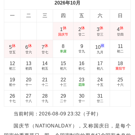
2026年10月
一
二
三
四
五
六
日
休
休
休
休
1
2
3
4
国庆节
廿二
廿三
廿四
休
休
休
班
8
9
11
5
6
7
10
寒露
廿九
初二
廿五
廿六
廿七
九月
12
13
14
15
16
17
18
初三
初四
初五
初六
初七
初八
重阳节
19
20
21
22
23
24
25
初十
十一
十二
十三
霜降
十五
十六
26
27
28
29
30
31
十七
十八
十九
二十
廿一
廿二
当前时间：2026-08-09 23:32（子时）
国庆节（NATIONALDAY），又称国庆日，是每个