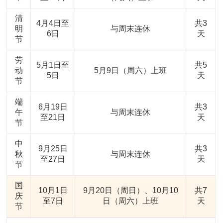
清
4月4日至
共3
明
与周末连休
6日
天
节
劳
5月1日至
共5
动
5月9日（周六）上班
5日
天
节
端
6月19日
共3
午
与周末连休
至21日
天
节
中
9月25日
共3
秋
与周末连休
至27日
天
节
国
10月1日
9月20日（周日）、10月10
共7
庆
至7日
日（周六）上班
天
节