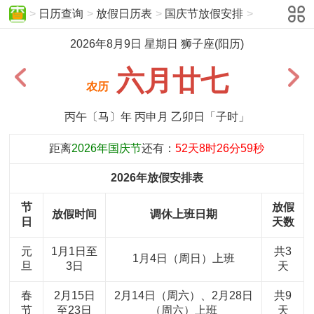
>
日历查询
>
放假日历表
>
国庆节放假安排
>
2026年8月9日 星期日 狮子座(阳历)
六月廿七
农历
丙午〔马〕年 丙申月 乙卯日「子时」
距离
2026年国庆节
还有：
52天8时26分59秒
2026年放假安排表
节
放假
放假时间
调休上班日期
日
天数
元
1月1日至
共3
1月4日（周日）上班
旦
3日
天
春
2月15日
2月14日（周六）、2月28日
共9
节
至23日
（周六）上班
天